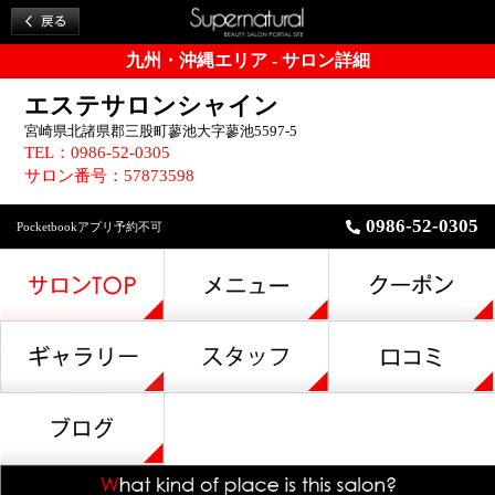
九州・沖縄エリア - サロン詳細
エステサロンシャイン
宮崎県北諸県郡三股町蓼池大字蓼池5597-5
TEL：0986-52-0305
サロン番号：57873598
0986-52-0305
Pocketbookアプリ予約不可