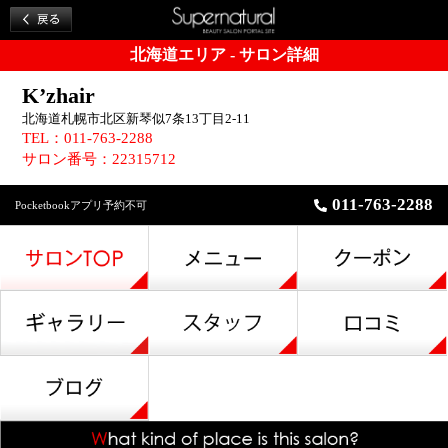
北海道エリア - サロン詳細
K’zhair
北海道札幌市北区新琴似7条13丁目2-11
TEL：011-763-2288
サロン番号：22315712
011-763-2288
Pocketbookアプリ予約不可