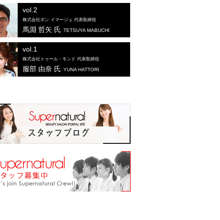
vol.2
株式会社ボン イマージュ 代表取締役
馬淵 哲矢 氏
TETSUYA MABUCHI
vol.1
株式会社トゥール・モンド 代表取締役
服部 由奈 氏
YUNA HATTORI