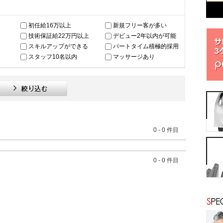
初任給16万以上
新規フリー客が多い
技術保証給22万円以上
デビュー2年以内が可能
スキルアップができる
パートタイム積極的採用
スタッフ10名以内
マッサージあり
0
-
0
件目
0
-
0
件目