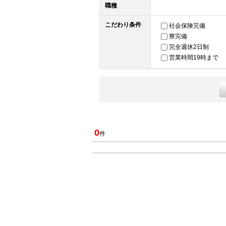
職種
こだわり条件
社会保険完備
寮完備
完全週休2日制
営業時間19時まで
0
件