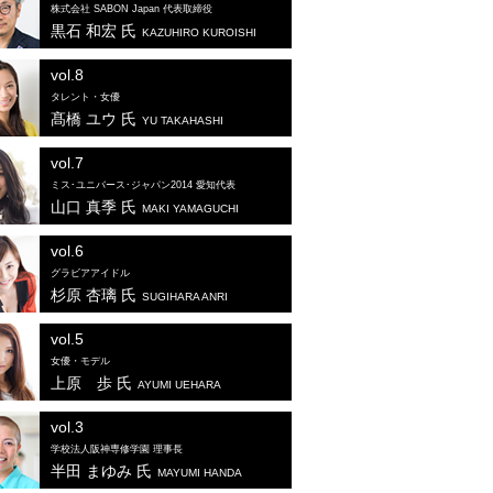
株式会社 SABON Japan 代表取締役
黒石 和宏 氏
KAZUHIRO KUROISHI
vol.8
タレント・女優
髙橋 ユウ 氏
YU TAKAHASHI
vol.7
ミス･ユニバース･ジャパン2014 愛知代表
山口 真季 氏
MAKI YAMAGUCHI
vol.6
グラビアアイドル
杉原 杏璃 氏
SUGIHARA ANRI
vol.5
女優・モデル
上原 歩 氏
AYUMI UEHARA
vol.3
学校法人阪神専修学園 理事長
半田 まゆみ 氏
MAYUMI HANDA