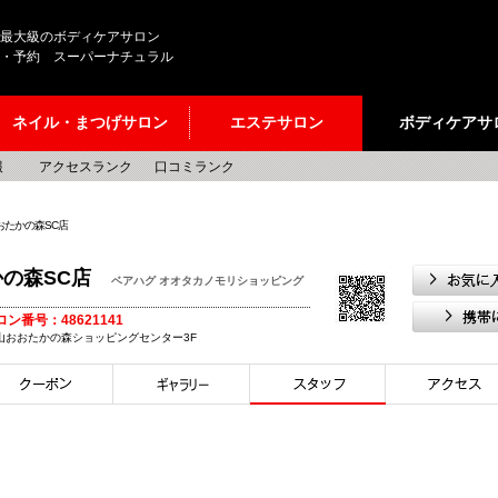
最大級のボディケアサロン
・予約 スーパーナチュラル
ネイル・まつげサロン
エステサロン
ボディケアサ
報
アクセスランク
口コミランク
おたかの森SC店
かの森SC店
ベアハグ オオタカノモリショッピング
サロン番号：48621141
2流山おおたかの森ショッピングセンター3F