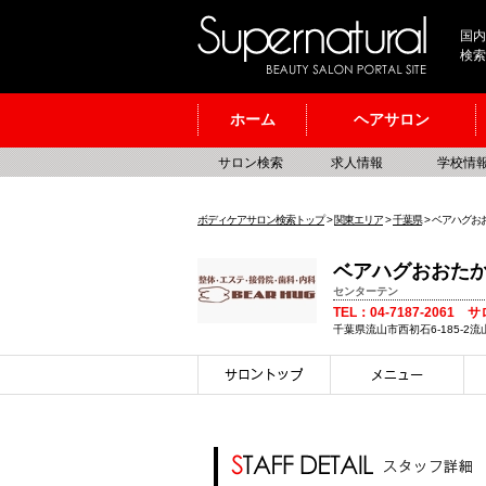
国内
検索
ホーム
ヘアサロン
サロン検索
求人情報
学校情
ボディケアサロン検索トップ
>
関東エリア
>
千葉県
> ベアハグお
ベアハグおおた
センターテン
TEL：04-7187-2061 
千葉県流山市西初石6-185-