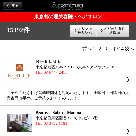
東京都の理美容院・ヘアサロン
15392件
前へ
1
|
2
|
3
…
|
514
次へ
ＲーＢＬＵＥ
東京都港区六本木3‐13‐3六本木アネックス3F
TEL 03-6447-2411
ご予約くだされば営業時間外も対応いたします。土曜日・日曜日の大
安吉日は早めのご予約をおすすめします。...
Beauty Salon Mauloa
東京都目黒区鷹番3-8-6川村ビル3階
TEL 03-3792-1183