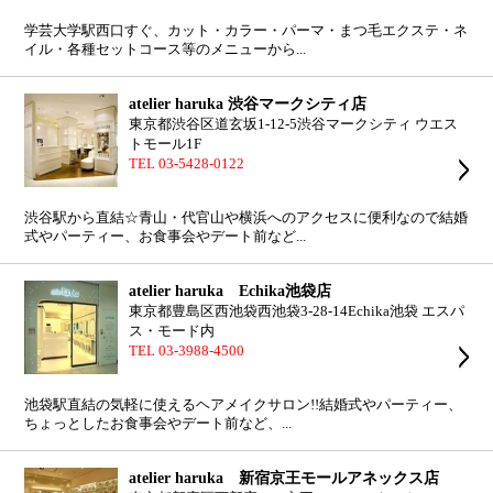
学芸大学駅西口すぐ、カット・カラー・パーマ・まつ毛エクステ・ネ
イル・各種セットコース等のメニューから...
atelier haruka 渋谷マークシティ店
東京都渋谷区道玄坂1-12-5渋谷マークシティ ウエス
トモール1F
TEL 03-5428-0122
渋谷駅から直結☆青山・代官山や横浜へのアクセスに便利なので結婚
式やパーティー、お食事会やデート前など...
atelier haruka Echika池袋店
東京都豊島区西池袋西池袋3-28-14Echika池袋 エスパ
ス・モード内
TEL 03-3988-4500
池袋駅直結の気軽に使えるヘアメイクサロン!!結婚式やパーティー、
ちょっとしたお食事会やデート前など、...
atelier haruka 新宿京王モールアネックス店