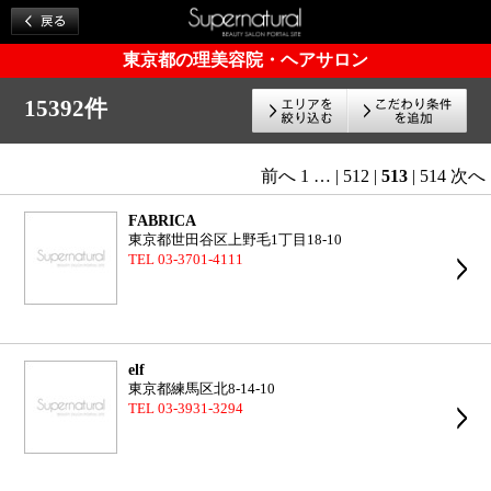
東京都の理美容院・ヘアサロン
15392件
前へ
1
…
|
512
|
513
|
514
次へ
FABRICA
東京都世田谷区上野毛1丁目18-10
TEL 03-3701-4111
elf
東京都練馬区北8-14-10
TEL 03-3931-3294