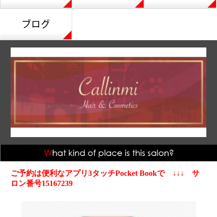
ご予約は便利なアプリ3タッチPocket Bookで ↓↓↓ サ
ロン番号15167239