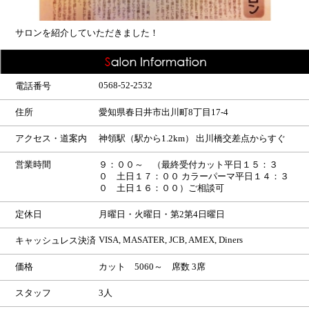
サロンを紹介していただきました！
0568-52-2532
電話番号
住所
愛知県春日井市出川町8丁目17-4
アクセス・道案内
神領駅（駅から1.2km） 出川橋交差点からすぐ
営業時間
９：００～ （最終受付カット平日１５：３
０ 土日１７：００ カラーパーマ平日１４：３
０ 土日１６：００）ご相談可
定休日
月曜日・火曜日・第2第4日曜日
VISA, MASATER, JCB, AMEX, Diners
キャッシュレス決済
価格
カット 5060～ 席数 3席
スタッフ
3人