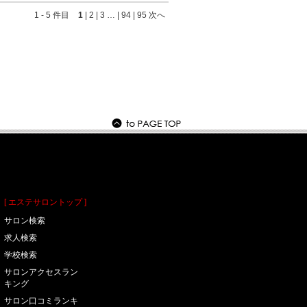
1
-
5
件目
1
|
2
|
3
…
|
94
|
95
次へ
[ エステサロントップ ]
サロン検索
求人検索
学校検索
サロンアクセスラン
キング
サロン口コミランキ