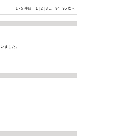
1
-
5
件目
1
|
2
|
3
…
|
94
|
95
次へ
ざいました。