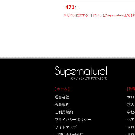
471
件
※サロンに対する「口コミ」はSupernatural
[ ホーム ]
[ 
運営会社
サロ
会員規約
求人
ご利用規約
学校
プライバシーポリシー
ヘア
サイトマップ
サロ
お問い合わせ窓口
サロ