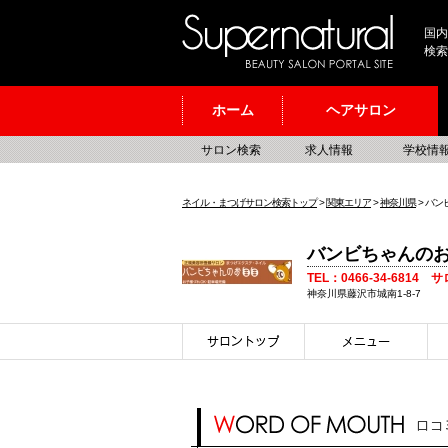
国内
検索
ホーム
ヘアサロン
サロン検索
求人情報
学校情
ネイル・まつげサロン検索トップ
>
関東エリア
>
神奈川県
> バ
バンビちゃんの
TEL：0466-34-6814 
神奈川県藤沢市城南1-8-7