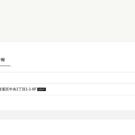
葉区中央1丁目1-1-6F
MAP