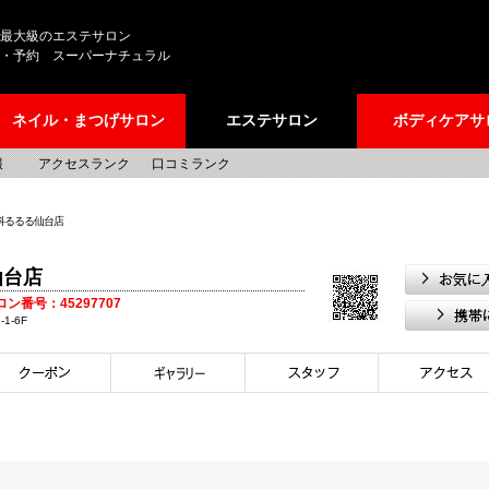
最大級のエステサロン
・予約 スーパーナチュラル
ネイル・まつげサロン
エステサロン
ボディケアサ
報
アクセスランク
口コミランク
専科るるる仙台店
仙台店
サロン番号：45297707
1-6F