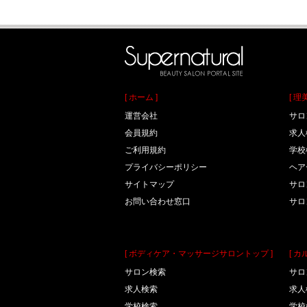
[ ホーム ]
[ 
運営会社
サロ
会員規約
求人
ご利用規約
学校
プライバシーポリシー
ヘア
サイトマップ
サロ
お問い合わせ窓口
サロ
[ ボディケア・マッサージサロントップ ]
[ 
サロン検索
サロ
求人検索
求人
学校検索
学校