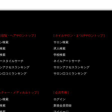
理美容院・ヘアサロントップ ]
[ ネイルサロン・まつげサロントップ ]
ン検索
サロン検索
検索
求人検索
検索
学校検索
ースタイルサーチ
ネイルアートサーチ
ンアクセスランキング
サロンアクセスランキング
ン口コミランキング
サロン口コミランキング
カルチャー・メディカルトップ ]
[ 会員専用 ]
ン検索
ログイン
検索
新規会員登録
検索
マイページ