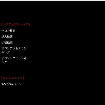
[ エステサロントップ ]
サロン検索
求人検索
学校検索
サロンアクセスラン
キング
サロン口コミランキ
ング
[ コミュニティー ]
facebookページ