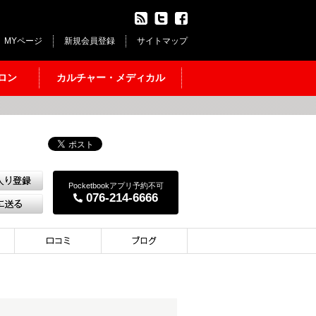
MYページ
新規会員登録
サイトマップ
ロン
カルチャー・メディカル
Pocketbookアプリ予約不可
076-214-6666