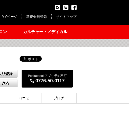
MYページ
新規会員登録
サイトマップ
ロン
カルチャー・メディカル
Pocketbookアプリ予約不可
0776-50-0117