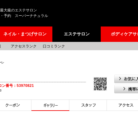
最大級のエステサロン
・予約 スーパーナチュラル
ネイル・まつげサロン
エステサロン
ボディケアサ
報
アクセスランク
口コミランク
ーレ
サロン番号：53970821
3