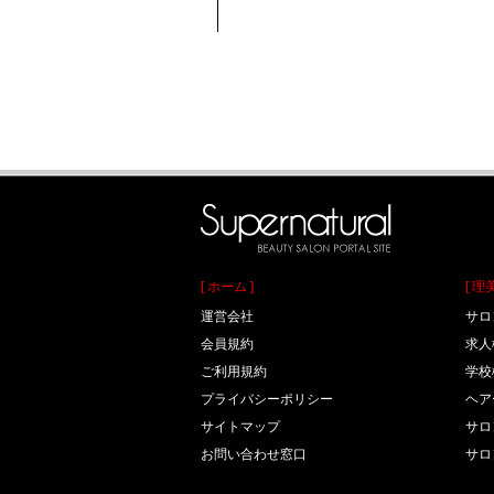
[ ホーム ]
[ 
運営会社
サロ
会員規約
求人
ご利用規約
学校
プライバシーポリシー
ヘア
サイトマップ
サロ
お問い合わせ窓口
サロ