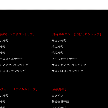
理美容院・ヘアサロントップ ]
[ ネイルサロン・まつげサロントップ ]
ン検索
サロン検索
検索
求人検索
検索
学校検索
ースタイルサーチ
ネイルアートサーチ
ンアクセスランキング
サロンアクセスランキング
ン口コミランキング
サロン口コミランキング
カルチャー・メディカルトップ ]
[ 会員専用 ]
ン検索
ログイン
検索
新規会員登録
検索
マイページ