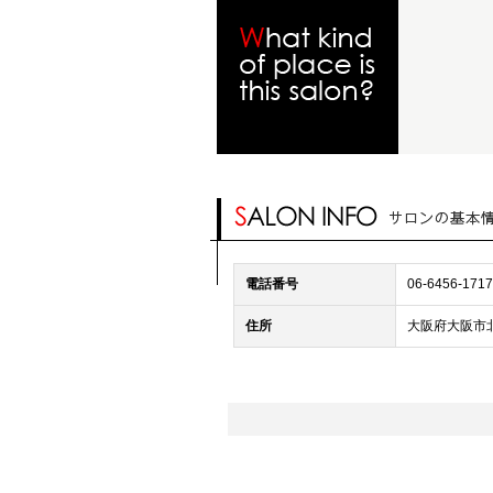
電話番号
06-6456-1717
住所
大阪府大阪市北