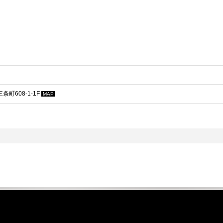
町608-1-1F
MAP