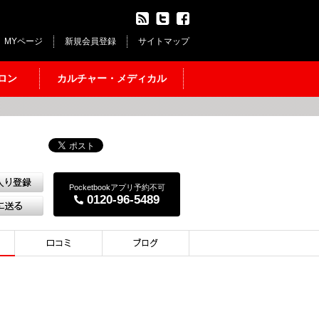
MYページ
新規会員登録
サイトマップ
ロン
カルチャー・メディカル
Pocketbookアプリ予約不可
0120-96-5489