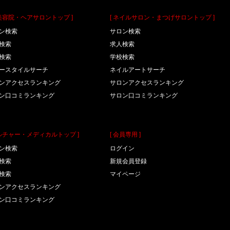
理美容院・ヘアサロントップ ]
[ ネイルサロン・まつげサロントップ ]
ン検索
サロン検索
検索
求人検索
検索
学校検索
ースタイルサーチ
ネイルアートサーチ
ンアクセスランキング
サロンアクセスランキング
ン口コミランキング
サロン口コミランキング
カルチャー・メディカルトップ ]
[ 会員専用 ]
ン検索
ログイン
検索
新規会員登録
検索
マイページ
ンアクセスランキング
ン口コミランキング