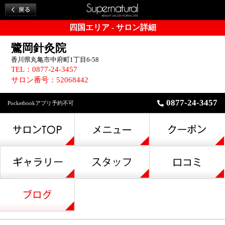
四国エリア - サロン詳細
鷺岡針灸院
香川県丸亀市中府町1丁目6-58
TEL：0877-24-3457
サロン番号：52068442
0877-24-3457
Pocketbookアプリ予約不可