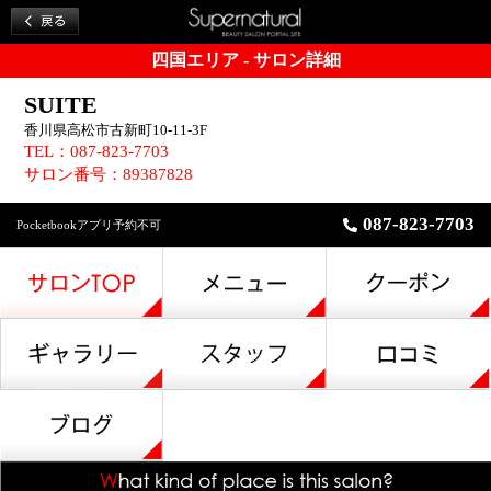
四国エリア - サロン詳細
SUITE
香川県高松市古新町10-11-3F
TEL：087-823-7703
サロン番号：89387828
087-823-7703
Pocketbookアプリ予約不可