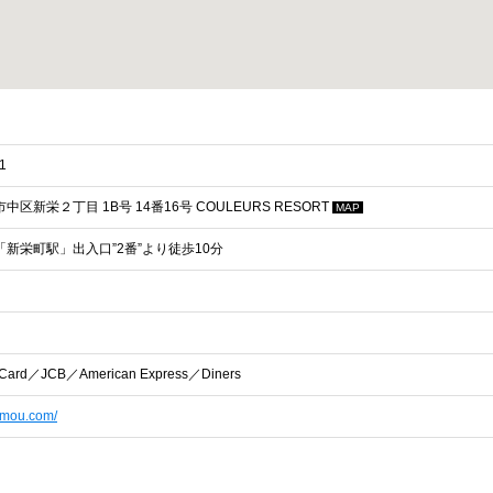
1
区新栄２丁目 1B号 14番16号 COULEURS RESORT
MAP
新栄町駅」出入口”2番”より徒歩10分
Card／JCB／American Express／Diners
sumou.com/