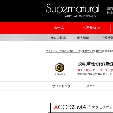
国内
検索
ホーム
ヘアサロン
サロン検索
求人情報
学校情
エステティックサロン検索トップ
>
東海エリア
>
愛知県
> 脱毛革
脱毛革命CRR
TEL：050-3199-1131
愛知県名古屋市中区新栄２丁目 1B号