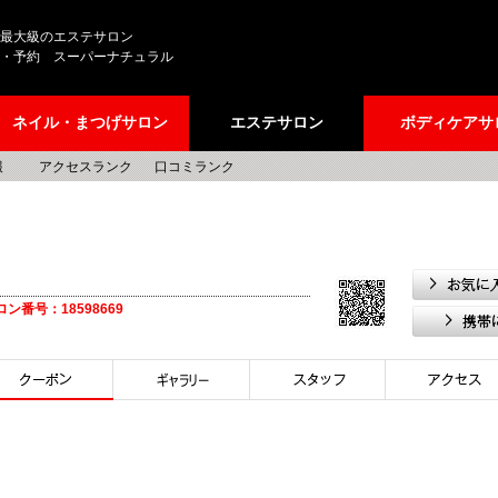
最大級のエステサロン
・予約 スーパーナチュラル
ネイル・まつげサロン
エステサロン
ボディケアサ
報
アクセスランク
口コミランク
サロン番号：18598669