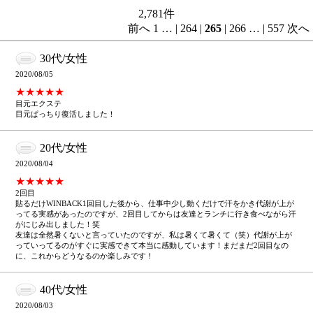
2,781
件
前へ
1
…
|
264
|
265
|
266
…
|
557
次へ
30代/女性
2020/08/05
★★★★★
目元エクステ
目元ぱっちり復活しました！
20代/女性
2020/08/04
★★★★★
2回目
貼るだけWINBACK1回目した後から、仕事中少し動くだけで汗をかき代謝が上が
ってる実感があったのですが、2回目してからは友達とランチに行き食べながら汗
がにじみ出しました！笑
友達は全然暑くないと言っていたのですが、私は暑くて暑くて（笑）代謝が上が
っていってるのがすぐに実感できて本当に感動しています！まだまだ2回目なの
に、これからどうなるのか楽しみです！
40代/女性
2020/08/03