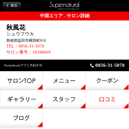
中国エリア - サロン詳細
秋風花
シュウフウカ
島根県益田市横田町810
TEL：0856-31-5070
サロン番号：18598669
0856-31-5070
Pocketbookアプリ予約不可