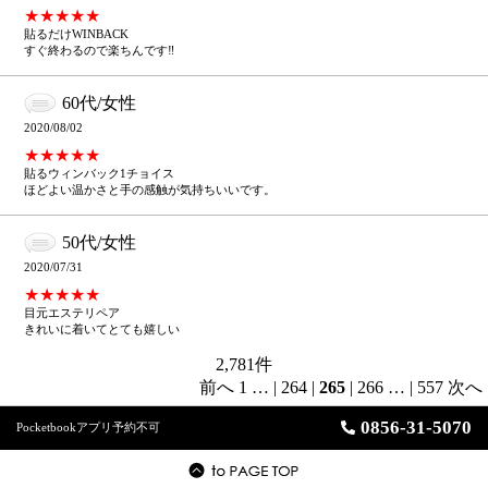
★★★★★
貼るだけWINBACK
すぐ終わるので楽ちんです‼︎
60代/女性
2020/08/02
★★★★★
貼るウィンバック1チョイス
ほどよい温かさと手の感触が気持ちいいです。
50代/女性
2020/07/31
★★★★★
目元エステリペア
きれいに着いてとても嬉しい
2,781
件
前へ
1
…
|
264
|
265
|
266
…
|
557
次へ
0856-31-5070
Pocketbookアプリ予約不可