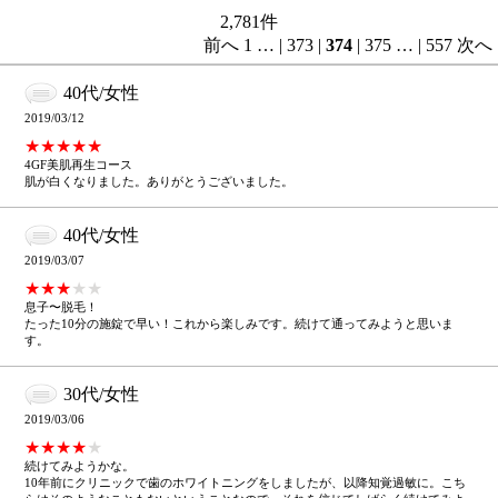
2,781
件
前へ
1
…
|
373
|
374
|
375
…
|
557
次へ
40代/女性
2019/03/12
★★★★★
4GF美肌再生コース
肌が白くなりました。ありがとうございました。
40代/女性
2019/03/07
★★★
★★
息子〜脱毛！
たった10分の施錠で早い！これから楽しみです。続けて通ってみようと思いま
す。
30代/女性
2019/03/06
★★★★
★
続けてみようかな。
10年前にクリニックで歯のホワイトニングをしましたが、以降知覚過敏に。こち