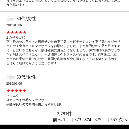
らはそのようなこともないということなので、それを信じてしばらく続けてみよ
うと思います。
30代/女性
2019/03/06
★★★★★
肌が滑らかに！
下半身のセルライトと脚痩せのため下半身キャビテーション＋下半身ハイパーサ
ーミヤ＋全身オイルマッサージをお願いしました。まだ初回なので見た目ですぐ
に！とはいきませんが、肌は確実に滑らかになりました。脚の付け根裏のザラツ
キも消えスベスベになり、一週間経つ今もスベスベのままです。肉割れにも効く
と言われ半信半疑でしたが、頑固な肉割れが少し薄くなっている気がするので、
しばらく続けてみようと思います！
50代/女性
2019/03/06
★★★★★
マツエク
スカスカまつ毛がフサフサに！
手際が良いので時間も掛からず有り難い
2,781
件
前へ
1
…
|
373
|
374
|
375
…
|
557
次へ