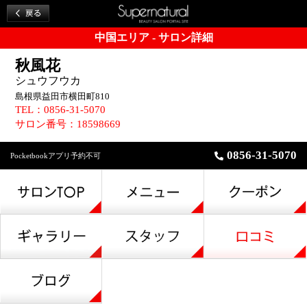
中国エリア - サロン詳細
秋風花
シュウフウカ
島根県益田市横田町810
TEL：0856-31-5070
サロン番号：18598669
0856-31-5070
Pocketbookアプリ予約不可