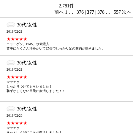
2,781
件
前へ
1
…
|
376
|
377
|
378
…
|
557
次へ
30代/女性
2019/02/21
★★★★★
コラーゲン、EMS、水素吸入
背中にたくさん汗をかいてEMSでしっかり足の筋肉が動きました。
30代/女性
2019/02/21
★★★★★
マツエク
しっかりつけてもらいました！
恥ずかしくない目元に復活しました！！
30代/女性
2019/02/20
★★★★★
マツエク
あっという間に目元が復活しました！