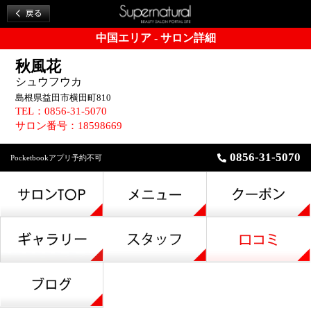
中国エリア - サロン詳細
秋風花
シュウフウカ
島根県益田市横田町810
TEL：0856-31-5070
サロン番号：18598669
0856-31-5070
Pocketbookアプリ予約不可