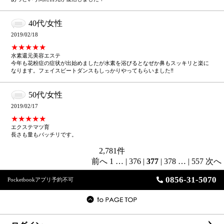
40代/女性
2019/02/18
★★★★★
水素還元美容エステ
今年も花粉症の症状が出始めましたが水素を浴びるとなぜか鼻もスッキリと楽に
なります。フェイスビートダンスもしっかりやってもらいました‼
50代/女性
2019/02/17
★★★★★
エクステマツ育
長さも量もバッチリです。
2,781
件
前へ
1
…
|
376
|
377
|
378
…
|
557
次へ
0856-31-5070
Pocketbookアプリ予約不可