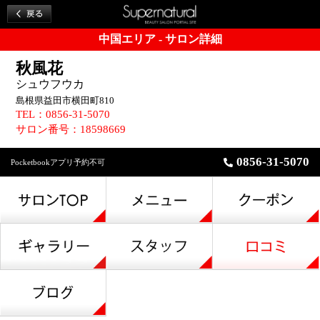
中国エリア - サロン詳細
秋風花
シュウフウカ
島根県益田市横田町810
TEL：0856-31-5070
サロン番号：18598669
0856-31-5070
Pocketbookアプリ予約不可