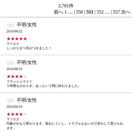
2,781
件
前へ
1
…
|
550
|
551
|
552
…
|
557
次へ
不明/女性
2016/06/22
★★★★★
マツエク
しっかりまつ毛がつきました！
不明/女性
2016/06/19
★★★★
★
フラッシュライト
１時間もかからず、あっという間に終わりました。
不明/女性
2016/06/19
★★★★
★
マツエク
印象がかなり変わります。取れにくいし、トラブルもないので安心して受けられ
ます。