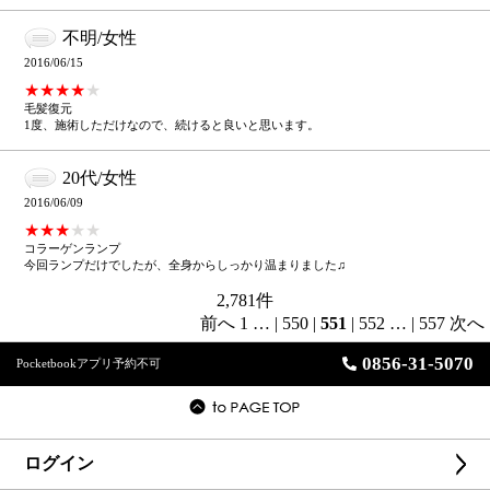
不明/女性
2016/06/15
★★★★
★
毛髪復元
1度、施術しただけなので、続けると良いと思います。
20代/女性
2016/06/09
★★★
★★
コラーゲンランプ
今回ランプだけでしたが、全身からしっかり温まりました♫
2,781
件
前へ
1
…
|
550
|
551
|
552
…
|
557
次へ
0856-31-5070
Pocketbookアプリ予約不可
ログイン