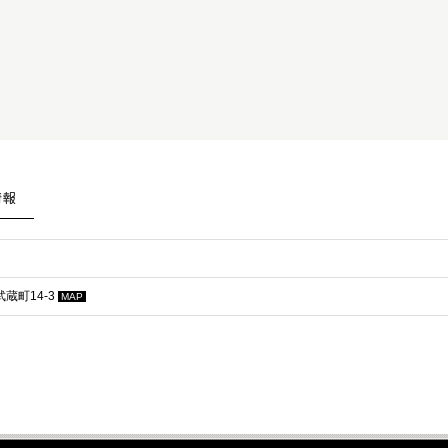
蔵町14-3
MAP