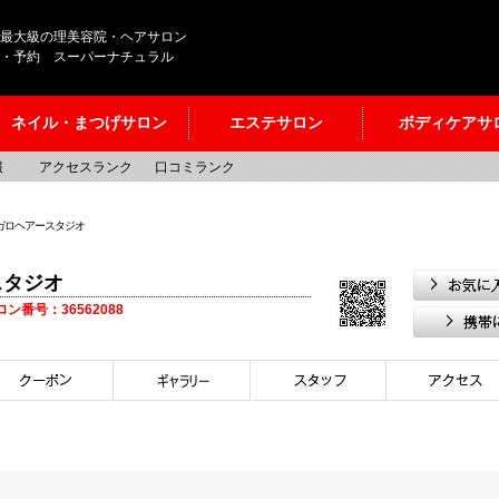
最大級の理美容院・ヘアサロン
・予約 スーパーナチュラル
ネイル・まつげサロン
エステサロン
ボディケアサ
報
アクセスランク
口コミランク
ィガロヘアースタジオ
スタジオ
サロン番号：36562088