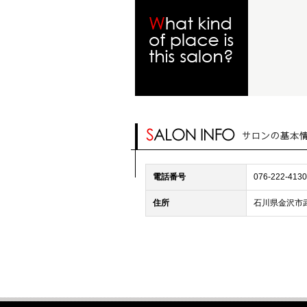
電話番号
076-222-4130
住所
石川県金沢市武