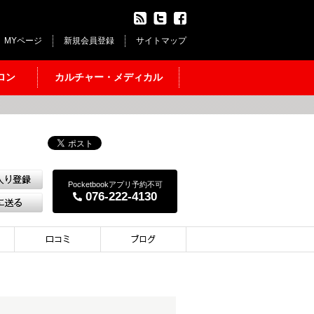
MYページ
新規会員登録
サイトマップ
ロン
カルチャー・メディカル
Pocketbookアプリ予約不可
076-222-4130