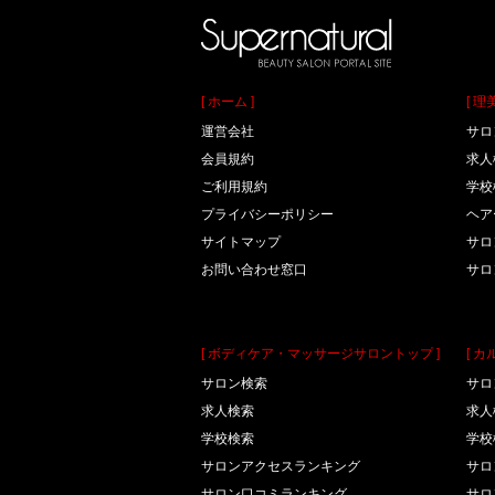
[ ホーム ]
[ 
運営会社
サロ
会員規約
求人
ご利用規約
学校
プライバシーポリシー
ヘア
サイトマップ
サロ
お問い合わせ窓口
サロ
[ ボディケア・マッサージサロントップ ]
[ 
サロン検索
サロ
求人検索
求人
学校検索
学校
サロンアクセスランキング
サロ
サロン口コミランキング
サロ