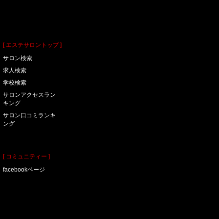
[ エステサロントップ ]
サロン検索
求人検索
学校検索
サロンアクセスラン
キング
サロン口コミランキ
ング
[ コミュニティー ]
facebookページ