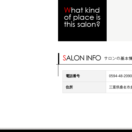
電話番号
0594-48-2090
住所
三重県桑名市多