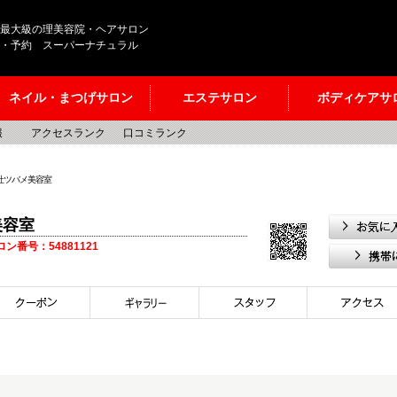
最大級の理美容院・ヘアサロン
・予約 スーパーナチュラル
ネイル・まつげサロン
エステサロン
ボディケアサ
報
アクセスランク
口コミランク
会社ツバメ美容室
美容室
サロン番号：54881121