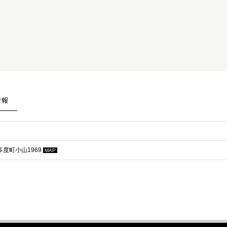
度町小山1969
MAP