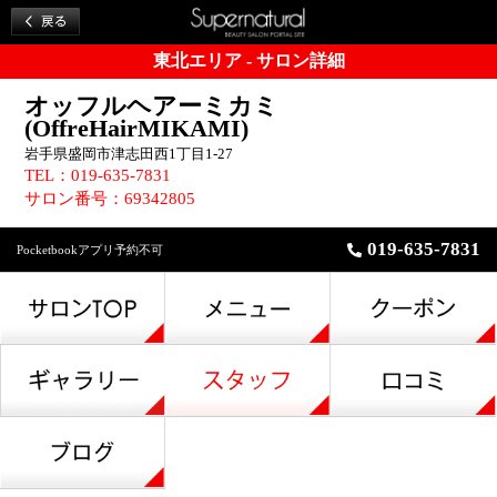
東北エリア - サロン詳細
オッフルヘアーミカミ
(OffreHairMIKAMI)
岩手県盛岡市津志田西1丁目1-27
TEL：019-635-7831
サロン番号：69342805
019-635-7831
Pocketbookアプリ予約不可