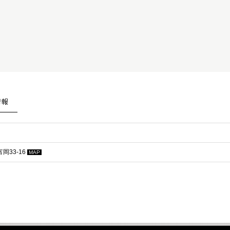
岡33-16
MAP