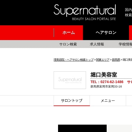
国内
検索
ホーム
ヘアサロン
サロン検索
求人情報
学校情
理美容院・ヘアサロン検索トップ
>
関東エリア
>
群馬県
> 堀口美
堀口美容室
TEL：0274-62-1486 
群馬県富岡市富岡33-16