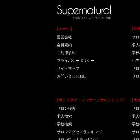
[ ホーム ]
[ 
運営会社
サロ
会員規約
求人
ご利用規約
学校
プライバシーポリシー
ヘア
サイトマップ
サロ
お問い合わせ窓口
サロ
[ ボディケア・マッサージサロントップ ]
[ 
サロン検索
サロ
求人検索
求人
学校検索
学校
サロンアクセスランキング
サロ
サロン口コミランキング
サロ