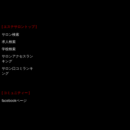
[ エステサロントップ ]
サロン検索
求人検索
学校検索
サロンアクセスラン
キング
サロン口コミランキ
ング
[ コミュニティー ]
facebookページ