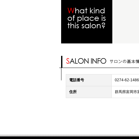
電話番号
0274-62-1486
住所
群馬県富岡市富