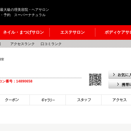
最大級の理美容院・ヘアサロン
・予約 スーパーナチュラル
ネイル・まつげサロン
エステサロン
ボディケアサ
報
アクセスランク
口コミランク
容室
サロン番号：14890658