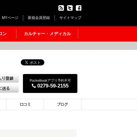
MYページ
新規会員登録
サイトマップ
ロン
カルチャー・メディカル
Pocketbookアプリ予約不可
0279-59-2155