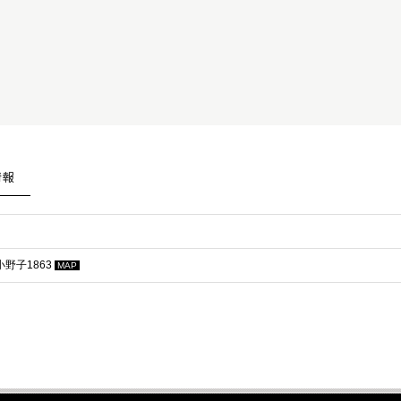
野子1863
MAP