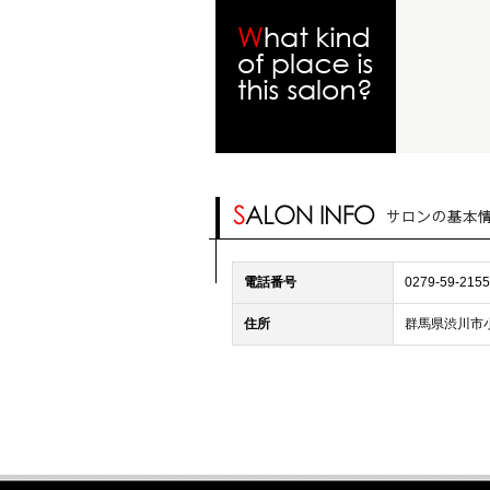
電話番号
0279-59-2155
住所
群馬県渋川市小