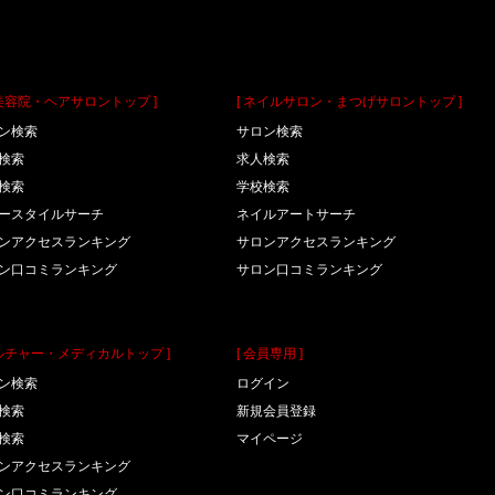
理美容院・ヘアサロントップ ]
[ ネイルサロン・まつげサロントップ ]
ン検索
サロン検索
検索
求人検索
検索
学校検索
ースタイルサーチ
ネイルアートサーチ
ンアクセスランキング
サロンアクセスランキング
ン口コミランキング
サロン口コミランキング
カルチャー・メディカルトップ ]
[ 会員専用 ]
ン検索
ログイン
検索
新規会員登録
検索
マイページ
ンアクセスランキング
ン口コミランキング