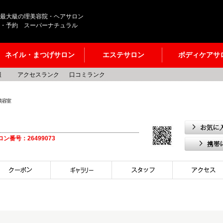
最大級の理美容院・ヘアサロン
・予約 スーパーナチュラル
ネイル・まつげサロン
エステサロン
ボディケアサ
報
アクセスランク
口コミランク
美容室
サロン番号：26499073