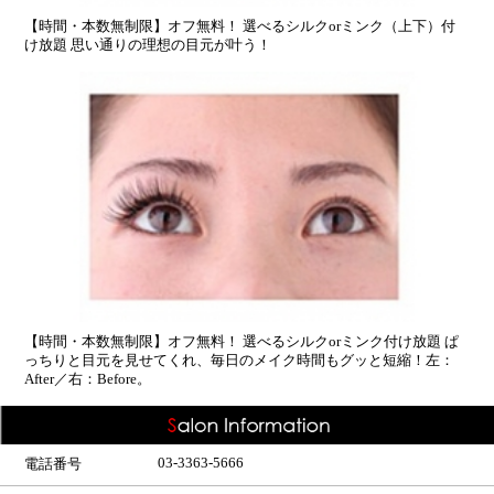
【時間・本数無制限】オフ無料！ 選べるシルクorミンク（上下）付
け放題 思い通りの理想の目元が叶う！
【時間・本数無制限】オフ無料！ 選べるシルクorミンク付け放題 ぱ
っちりと目元を見せてくれ、毎日のメイク時間もグッと短縮！左：
After／右：Before。
03-3363-5666
電話番号