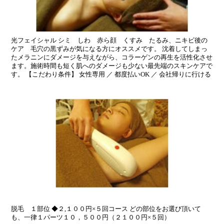
光フェイシャル シミ しわ 赤ら顔 くすみ たるみ、ニキビ後の
ケア 毛穴の黒ずみが気になる方にオススメです。 沈着してしまっ
たメラニンにダメージを与えながら、コラーゲンの再生を活性化させ
ます。施術時間も短く肌へのダメージも少ない最先端のスキンケアで
す。 【こだわり条件】 女性専用 ／ 都度払いOK ／ 会社帰りに行ける
脱毛 １部位 ◆２,１００円×５回コース どの部位をお選び頂いて
も、一律１パーツ１０，５００円（２１００円×５回）