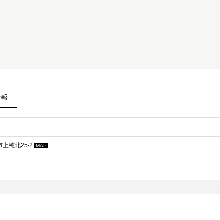
上穂北25-2
MAP