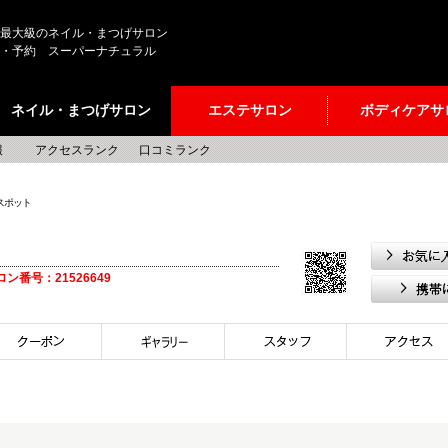
最大級のネイル・まつげサロン
・予約 スーパーナチュラル
ネイル・まつげサロン
エステサロン
ボディケアサ
報
アクセスランク
口コミランク
スポット
サロン番号：21526649