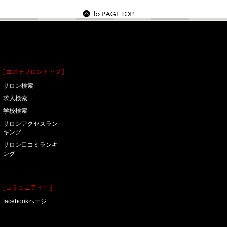
[ エステサロントップ ]
サロン検索
求人検索
学校検索
サロンアクセスラン
キング
サロン口コミランキ
ング
[ コミュニティー ]
facebookページ