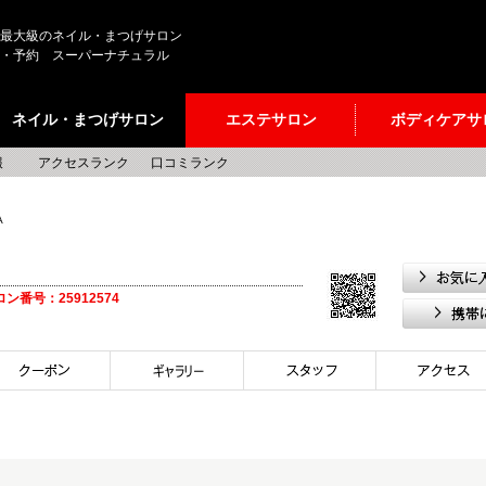
最大級のネイル・まつげサロン
・予約 スーパーナチュラル
ネイル・まつげサロン
エステサロン
ボディケアサ
報
アクセスランク
口コミランク
A
サロン番号：25912574