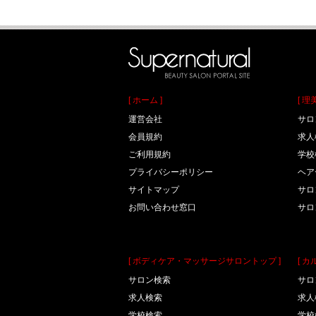
[ ホーム ]
[ 
運営会社
サロ
会員規約
求人
ご利用規約
学校
プライバシーポリシー
ヘア
サイトマップ
サロ
お問い合わせ窓口
サロ
[ ボディケア・マッサージサロントップ ]
[ 
サロン検索
サロ
求人検索
求人
学校検索
学校