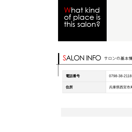
電話番号
0798-38-2118
住所
兵庫県西宮市寿