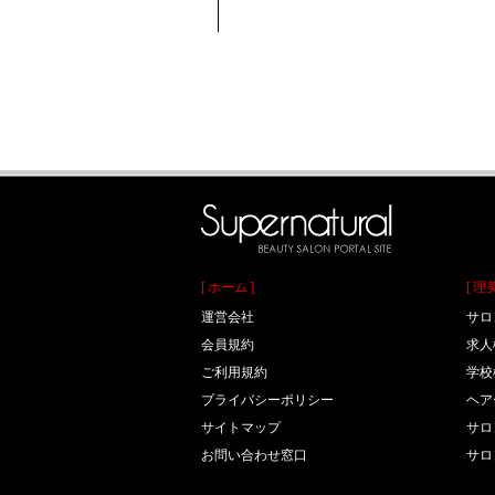
[ ホーム ]
[ 
運営会社
サロ
会員規約
求人
ご利用規約
学校
プライバシーポリシー
ヘア
サイトマップ
サロ
お問い合わせ窓口
サロ