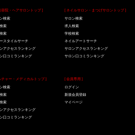
理美容院・ヘアサロントップ ]
[ ネイルサロン・まつげサロントップ ]
ン検索
サロン検索
検索
求人検索
検索
学校検索
ースタイルサーチ
ネイルアートサーチ
ンアクセスランキング
サロンアクセスランキング
ン口コミランキング
サロン口コミランキング
カルチャー・メディカルトップ ]
[ 会員専用 ]
ン検索
ログイン
検索
新規会員登録
検索
マイページ
ンアクセスランキング
ン口コミランキング