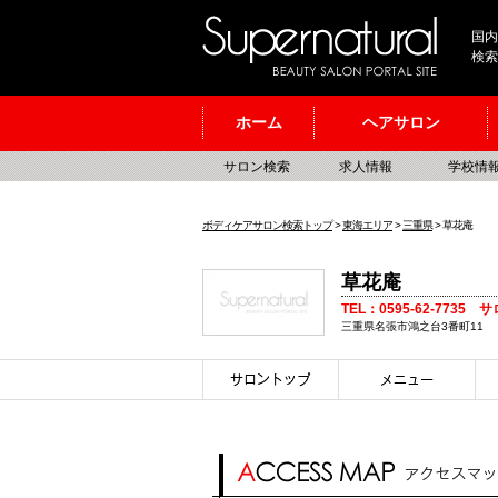
国内
検索
ホーム
ヘアサロン
サロン検索
求人情報
学校情
ボディケアサロン検索トップ
>
東海エリア
>
三重県
> 草花庵
草花庵
TEL：0595-62-7735 
三重県名張市鴻之台3番町11