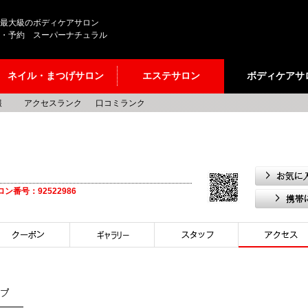
最大級のボディケアサロン
・予約 スーパーナチュラル
ネイル・まつげサロン
エステサロン
ボディケアサ
報
アクセスランク
口コミランク
サロン番号：92522986