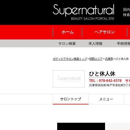
国内
検索
ホーム
ヘアサロン
サロン検索
求人情報
学校情
ボディケアサロン検索トップ
>
関西エリア
>
兵庫県
> ひと休人休
ひと休人休
TEL：078-642-4378 
兵庫県若松町神戸市若松町5丁目2-