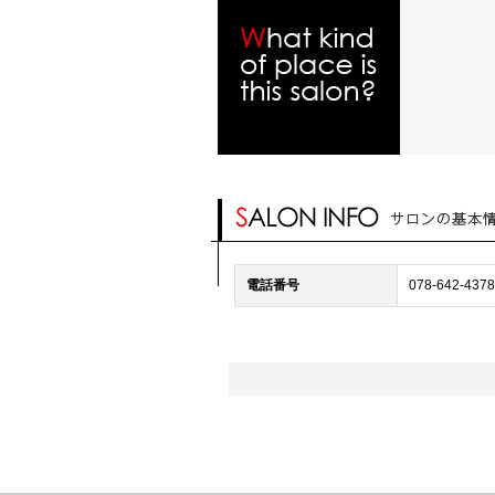
電話番号
078-642-4378