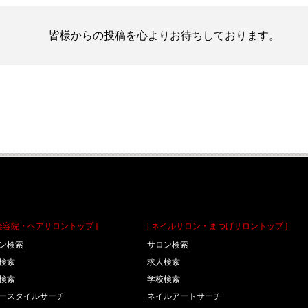
皆様からの投稿を心よりお待ちしております。
理美容院・ヘアサロントップ ]
[ ネイルサロン・まつげサロントップ ]
ン検索
サロン検索
検索
求人検索
検索
学校検索
ースタイルサーチ
ネイルアートサーチ