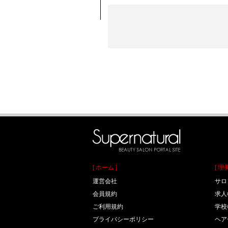
[ ホーム ]
[ 
運営会社
サロ
会員規約
求人
ご利用規約
学校
プライバシーポリシー
ヘア