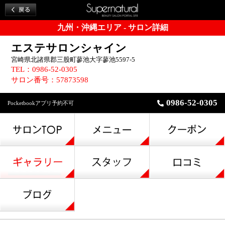
九州・沖縄エリア - サロン詳細
エステサロンシャイン
宮崎県北諸県郡三股町蓼池大字蓼池5597-5
TEL：0986-52-0305
サロン番号：57873598
0986-52-0305
Pocketbookアプリ予約不可