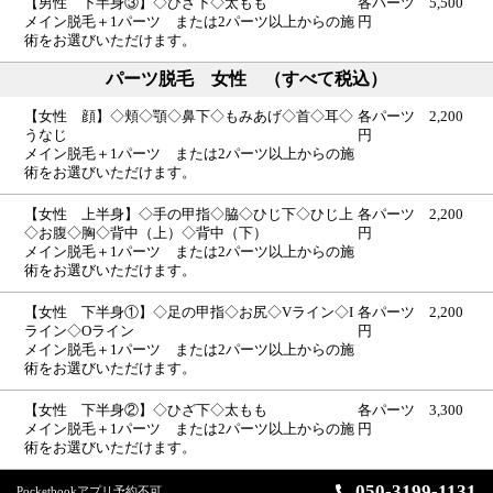
【男性 下半身③】◇ひざ下◇太もも
各パーツ 5,500
メイン脱毛＋1パーツ または2パーツ以上からの施
円
術をお選びいただけます。
パーツ脱毛 女性 （すべて税込）
【女性 顔】◇頬◇顎◇鼻下◇もみあげ◇首◇耳◇
各パーツ 2,200
うなじ
円
メイン脱毛＋1パーツ または2パーツ以上からの施
術をお選びいただけます。
【女性 上半身】◇手の甲指◇脇◇ひじ下◇ひじ上
各パーツ 2,200
◇お腹◇胸◇背中（上）◇背中（下）
円
メイン脱毛＋1パーツ または2パーツ以上からの施
術をお選びいただけます。
【女性 下半身①】◇足の甲指◇お尻◇Vライン◇I
各パーツ 2,200
ライン◇Oライン
円
メイン脱毛＋1パーツ または2パーツ以上からの施
術をお選びいただけます。
【女性 下半身②】◇ひざ下◇太もも
各パーツ 3,300
メイン脱毛＋1パーツ または2パーツ以上からの施
円
術をお選びいただけます。
050-3199-1131
Pocketbookアプリ予約不可