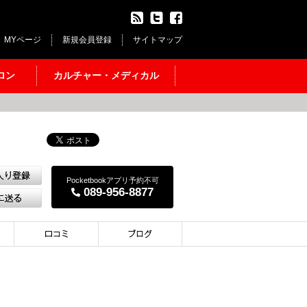
MYページ
新規会員登録
サイトマップ
ロン
カルチャー・メディカル
Pocketbookアプリ予約不可
089-956-8877