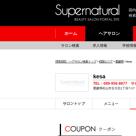
国内
検索
ホーム
ヘアサロン
サロン検索
求人情報
学校情
理美容院・ヘアサロン検索トップ
>
四国エリア
>
愛媛県
> kesa
kesa
TEL：089-956-8877 
愛媛県松山市古川北1丁目7-17