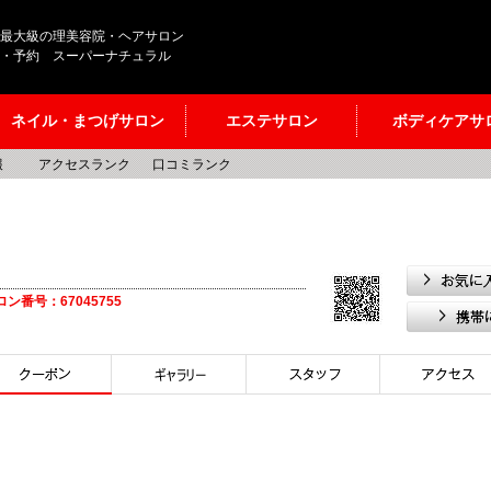
最大級の理美容院・ヘアサロン
・予約 スーパーナチュラル
ネイル・まつげサロン
エステサロン
ボディケアサ
報
アクセスランク
口コミランク
サロン番号：67045755