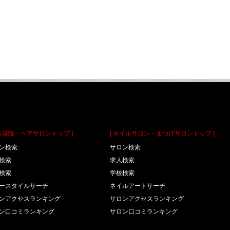
理美容院・ヘアサロントップ ]
[ ネイルサロン・まつげサロントップ ]
ン検索
サロン検索
検索
求人検索
検索
学校検索
ースタイルサーチ
ネイルアートサーチ
ンアクセスランキング
サロンアクセスランキング
ン口コミランキング
サロン口コミランキング