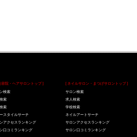
理美容院・ヘアサロントップ ]
[ ネイルサロン・まつげサロントップ ]
ン検索
サロン検索
検索
求人検索
検索
学校検索
ースタイルサーチ
ネイルアートサーチ
ンアクセスランキング
サロンアクセスランキング
ン口コミランキング
サロン口コミランキング