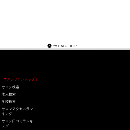
[ エステサロントップ ]
サロン検索
求人検索
学校検索
サロンアクセスラン
キング
サロン口コミランキ
ング