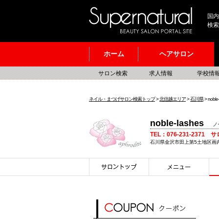
国内
検索
ホーム
ヘアサロン
サロン検索
求人情報
学校情
ネイル・まつげサロン検索トップ
>
北信越エリア
>
石川県
> noble-
noble-lashes
ノ
TEL：076-231-2371 
石川県金沢市田上第5土地区画内55