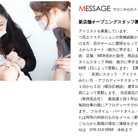
新店舗オープニングスタッフ
アイリストを募集しています。 ＊
つ毛エクステンションの実務経験が
ける方、店やチームに愛情をもって
上からスタート（能力に準ずる） 
術、店舗・WEB含めた販売、商品
タイムスタッフ 時給 能力に準ずる
時間（日によって変動します） 【
り。 見習いスタッフ ・アイリス
みたい方 ・アフロディーテスタッフ
１日から５日（曜日応相談） 通常1
容によって変動します。 当店規定
（取得見込可） 最低週１回１年以
毎回仕事の後にアフロディーテでの
ます。 フルタイム・パートタイム
たは同等の内容のものをメール（
こちらから面接の場合ご連絡をさせ
せは 076-214-5858 永松まで