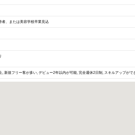
持者、または美容学校卒業見込
り
上, 新規フリー客が多い, デビュー2年以内が可能, 完全週休2日制, スキルアップがで