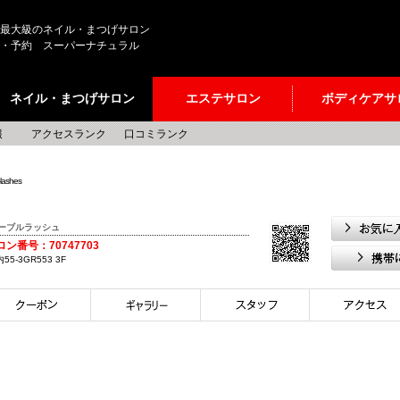
最大級のネイル・まつげサロン
・予約 スーパーナチュラル
ネイル・まつげサロン
エステサロン
ボディケアサ
報
アクセスランク
口コミランク
lashes
ーブルラッシュ
サロン番号：70747703
-3GR553 3F