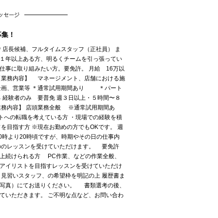
募集！
店長候補、フルタイムスタッフ（正社員） ま
１年以上ある方、明るくチームを引っ張ってい
仕事に取り組みたい方。要免許。 月給 16万以
【業務内容】 マネージメント、店舗における施
企画、営業等 ＊通常試用期間あり ＊パート
 経験者のみ 要普免 週３日以上・５時間〜８
業務内容】 店頭業務全般 ※通常試用期間あ
トへの転職を考えている方 ・現場での経験を積
を目指す方 ※現在お勤めの方でもOKです。 週
0時より20時頃ですが、時期やその日の仕事内
ののレッスンを受けていただけます。 要免許
上続けられる方 PC作業、などの作業全般、
アイリストを目指すレッスンを受けていただけ
・見習いスタッフ、の希望枠を明記の上 履歴書ま
要写真）にてお送りください。 書類選考の後、
ていただきます。 ご不明な点など、お問い合わ