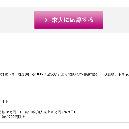
押野駅下車 徒歩約15分 ■JR「金沢駅」より北鉄バス9番乗場発、「伏見橋」下車 徒
バイト
額16万円 + 能力給(個人売上70万円で4万円)
】時給700円以上