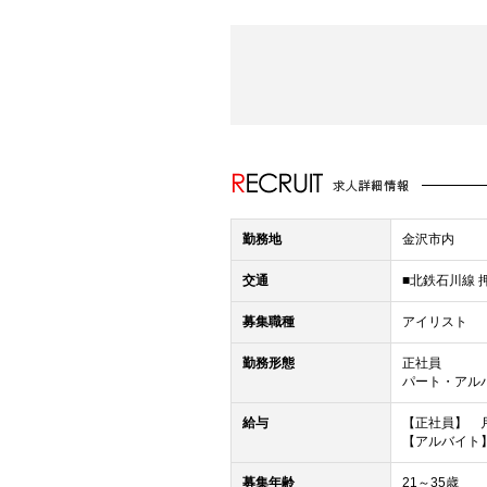
勤務地
金沢市内
交通
■北鉄石川線 
募集職種
アイリスト
勤務形態
正社員
パート・アル
給与
【正社員】 月
【アルバイト
募集年齢
21～35歳