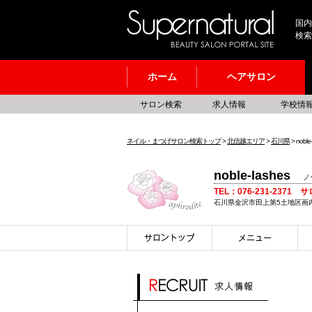
国内
検索
ホーム
ヘアサロン
サロン検索
求人情報
学校情
ネイル・まつげサロン検索トップ
>
北信越エリア
>
石川県
> noble-
noble-lashes
ノ
TEL：076-231-2371 
石川県金沢市田上第5土地区画内55