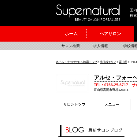
国内
検索
ホーム
ヘアサロン
サロン検索
求人情報
学校情
ネイル・まつげサロン検索トップ
>
北信越エリア
>
富山県
> アル
アルセ・フォー
TEL：0766-25-6717 
富山県高岡市野村1248-4