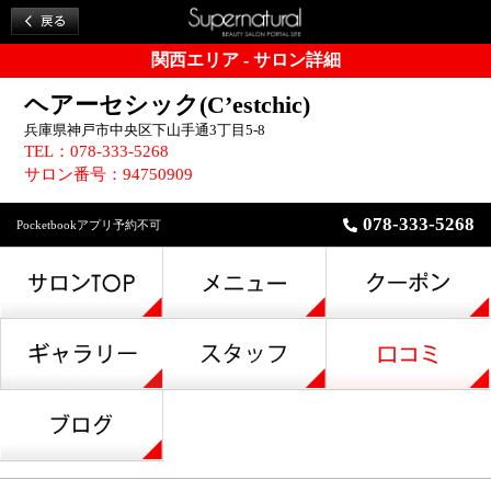
関西エリア - サロン詳細
ヘアーセシック(C’estchic)
兵庫県神戸市中央区下山手通3丁目5-8
TEL：078-333-5268
サロン番号：94750909
078-333-5268
Pocketbookアプリ予約不可