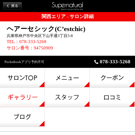
関西エリア - サロン詳細
ヘアーセシック(C’estchic)
兵庫県神戸市中央区下山手通3丁目5-8
TEL：078-333-5268
サロン番号：94750909
078-333-5268
Pocketbookアプリ予約不可