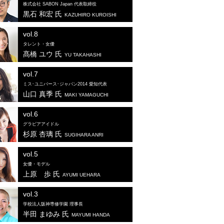
株式会社 SABON Japan 代表取締役
黒石 和宏 氏
KAZUHIRO KUROISHI
vol.8
タレント・女優
髙橋 ユウ 氏
YU TAKAHASHI
vol.7
ミス･ユニバース･ジャパン2014 愛知代表
山口 真季 氏
MAKI YAMAGUCHI
vol.6
グラビアアイドル
杉原 杏璃 氏
SUGIHARA ANRI
vol.5
女優・モデル
上原 歩 氏
AYUMI UEHARA
vol.3
学校法人阪神専修学園 理事長
半田 まゆみ 氏
MAYUMI HANDA