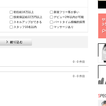
初任給16万以上
新規フリー客が多い
技術保証給22万円以上
デビュー2年以内が可能
スキルアップができる
パートタイム積極的採用
スタッフ10名以内
マッサージあり
0
-
0
件目
0
-
0
件目