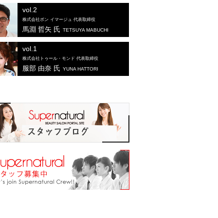
vol.2
株式会社ボン イマージュ 代表取締役
馬淵 哲矢 氏
TETSUYA MABUCHI
vol.1
株式会社トゥール・モンド 代表取締役
服部 由奈 氏
YUNA HATTORI