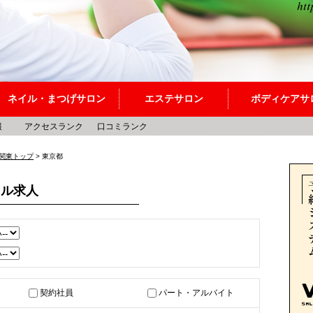
ネイル・まつげサロン
エステサロン
ボディケアサ
報
アクセスランク
口コミランク
関東トップ
> 東京都
カル求人
契約社員
パート・アルバイト