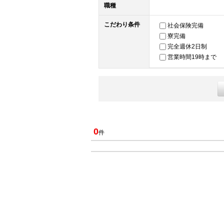
職種
こだわり条件
社会保険完備
寮完備
完全週休2日制
営業時間19時まで
0
件