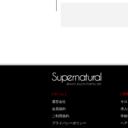
[ ホーム ]
[ 
運営会社
サロ
会員規約
求人
ご利用規約
学校
プライバシーポリシー
ヘア