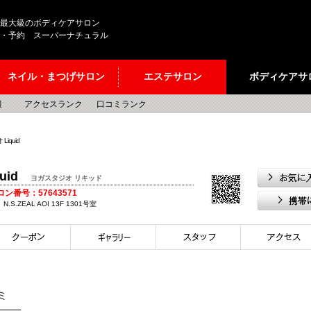
最大級のボディケアサロン
・予約 スーパーナチュラル
ネイル・まつげサロン
エステサロン
ボディケアサ
報
アクセスランク
口コミランク
iquid
quid
ヨガスタジオ リキッド
サロン番号：57643571
S.ZEAL AOI 13F 1301号室