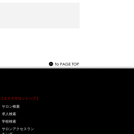
[ エステサロントップ ]
サロン検索
求人検索
学校検索
サロンアクセスラン