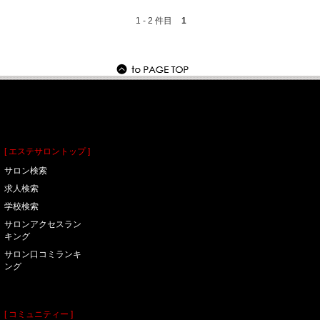
1
-
2
件目
1
[ エステサロントップ ]
サロン検索
求人検索
学校検索
サロンアクセスラン
キング
サロン口コミランキ
ング
[ コミュニティー ]