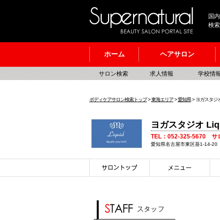
国内
検索
ホーム
ヘアサロン
サロン検索
求人情報
学校情
ボディケアサロン検索トップ
>
東海エリア
>
愛知県
> ヨガスタジオ L
ヨガスタジオ Li
TEL：052-325-5670 
愛知県名古屋市東区葵1-14-20 N.