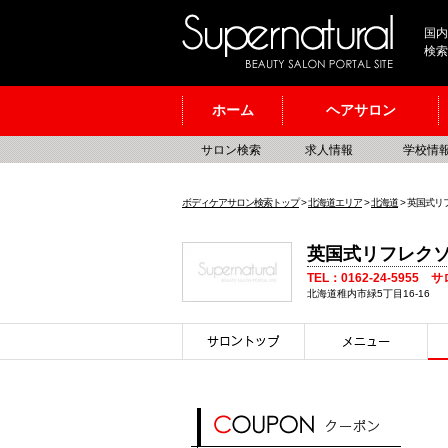
国内
検索
ホーム
ヘアサロン
サロン検索
求人情報
学校情
ボディケアサロン検索トップ
>
北海道エリア
>
北海道
> 英国式リ
英国式リフレクソ
TEL：0162-24-5955 
北海道稚内市緑5丁目16-16