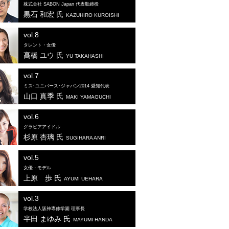
株式会社 SABON Japan 代表取締役
黒石 和宏 氏
KAZUHIRO KUROISHI
vol.8
タレント・女優
髙橋 ユウ 氏
YU TAKAHASHI
vol.7
ミス･ユニバース･ジャパン2014 愛知代表
山口 真季 氏
MAKI YAMAGUCHI
vol.6
グラビアアイドル
杉原 杏璃 氏
SUGIHARA ANRI
vol.5
女優・モデル
上原 歩 氏
AYUMI UEHARA
vol.3
学校法人阪神専修学園 理事長
半田 まゆみ 氏
MAYUMI HANDA