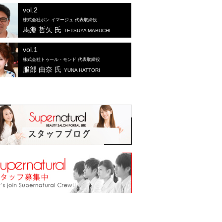
vol.2
株式会社ボン イマージュ 代表取締役
馬淵 哲矢 氏
TETSUYA MABUCHI
vol.1
株式会社トゥール・モンド 代表取締役
服部 由奈 氏
YUNA HATTORI