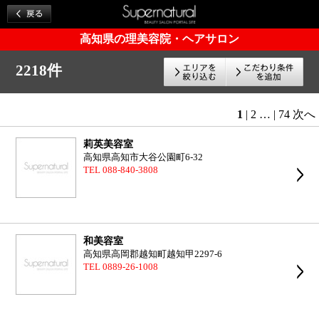
高知県の理美容院・ヘアサロン
2218件
1
|
2
…
|
74
次へ
莉英美容室
高知県高知市大谷公園町6-32
TEL 088-840-3808
和美容室
高知県高岡郡越知町越知甲2297-6
TEL 0889-26-1008