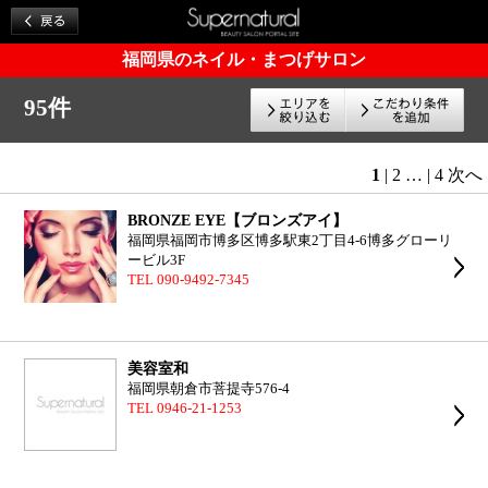
福岡県のネイル・まつげサロン
95件
1
|
2
…
|
4
次へ
BRONZE EYE【ブロンズアイ】
福岡県福岡市博多区博多駅東2丁目4-6博多グローリ
ービル3F
TEL 090-9492-7345
美容室和
福岡県朝倉市菩提寺576-4
TEL 0946-21-1253